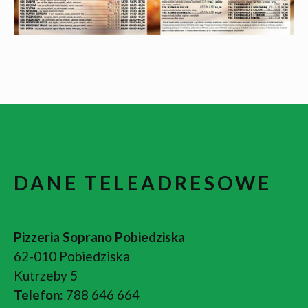
DANE TELEADRESOWE
Pizzeria Soprano Pobiedziska
62-010 Pobiedziska
Kutrzeby 5
Telefon:
788 646 664