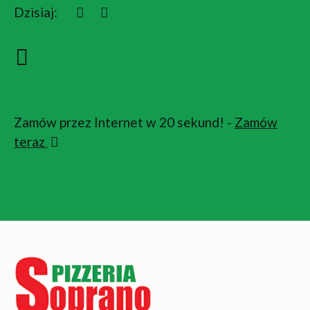
Dzisiaj:
Zamów przez Internet w 20 sekund! -
Zamów
teraz